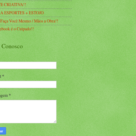
E CRIATIVA!!
A ESPORTES + ESTOJO
 Faça Você Mesmo / Mãos a Obra!!
ebook é o Culpado!!
e Conosco
il
*
agem
*