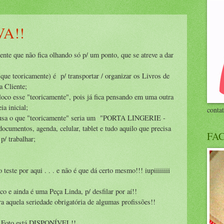
A!!
te que não fica olhando só p/ um ponto, que se atreve a dar
que teoricamente) é p/ transportar / organizar os Livros de
 Cliente;
loco esse "teoricamente", pois já fica pensando em uma outra
ia inicial;
conta
a usa o que "teoricamente" seria um "PORTA LINGERIE -
umentos, agenda, celular, tablet e tudo aquilo que precisa
FA
 p/ trabalhar;
teste por aqui . . . e não é que dá certo mesmo!!! iupiiiiiiii
co e ainda é uma Peça Linda, p/ desfilar por aí!!
a aquela seriedade obrigatória de algumas profissões!!
da Foto está DISPONÍVEL!!