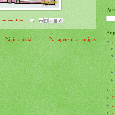
Pesq
hum comentário:
Arq
Página inicial
Postagens mais antigas
2
▼
2
►
2
►
2
►
2
►