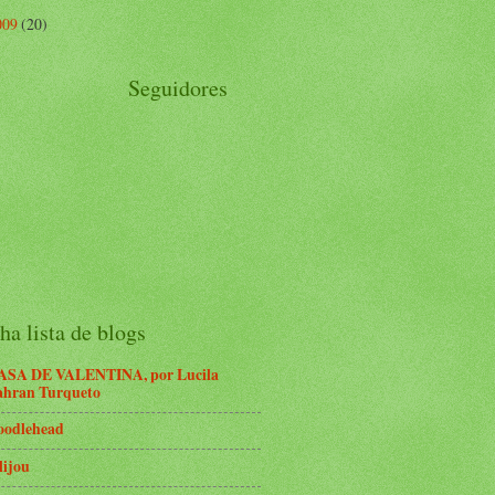
009
(20)
Seguidores
a lista de blogs
ASA DE VALENTINA, por Lucila
ahran Turqueto
oodlehead
lijou