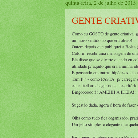
quinta-feira, 2 de julho de 2015
GENTE CRIATIV
Como eu GOSTO de gente criativa, gen
um novo sentido ao que era óbvio!!
Ontem depois que publiquei a Bolsa (
Colorir, recebi uma mensagem de uma
Ela disse que se diverte quando eu co
utilidade p/ aquilo que era a minha ide
E pensando em outras hipóteses, el
Tam.P " - como PASTA p/ carregar doc
estar fácil ao chegar no seu escritório
Bingoooooo!!! AMEIIII A IDEIA!!
Sugestão dada, agora é hora de fazer o 
Olha como tudo fica organizado, práti
Um jeito simples e elegante que quebr
Para quem se interessar, essa Peça 