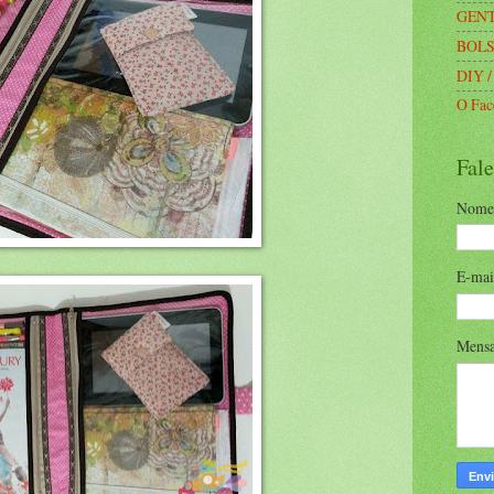
GENT
BOLS
DIY /
O Fac
Fal
Nome
E-ma
Mens