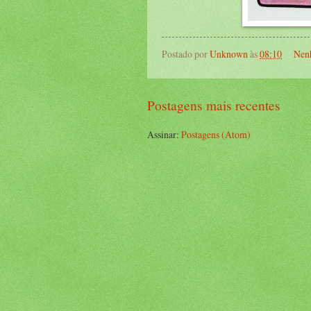
Postado por
Unknown
às
08:10
Nen
Postagens mais recentes
Assinar:
Postagens (Atom)