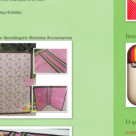
eça fechada)
Ins
os #portalingerie #feminina #rosaemarrom
O q
O SE