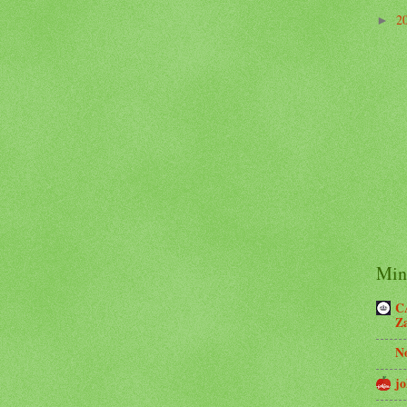
2
►
Minh
C
Z
N
jo