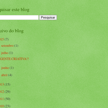
uisar este blog
uivo do blog
015
(7)
setembro
(1)
►
julho
(1)
▼
GENTE CRIATIVA!!
junho
(1)
►
abril
(4)
►
013
(15)
012
(29)
011
(50)
010
(23)