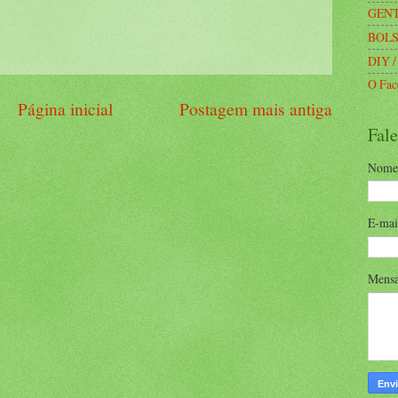
GENT
BOLS
DIY /
O Fac
Página inicial
Postagem mais antiga
Fal
Nome
E-ma
Mens