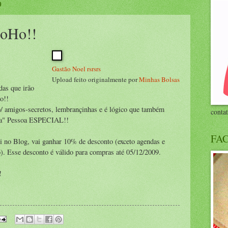
9
HoHo!!
Gastão Noel rsrsrs
Upload feito originalmente por
Minhas Bolsas
das que irão
do!!
p/ amigos-secretos, lembrançinhas e é lógico que também
conta
ela" Pessoa ESPECIAL!!
FA
ui no Blog, vai ganhar 10% de desconto (exceto agendas e
. Esse desconto é válido para compras até 05/12/2009.
!