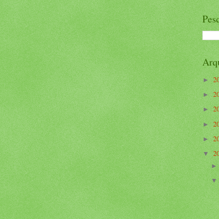
Pesq
Arq
2
►
2
►
2
►
2
►
2
►
2
▼