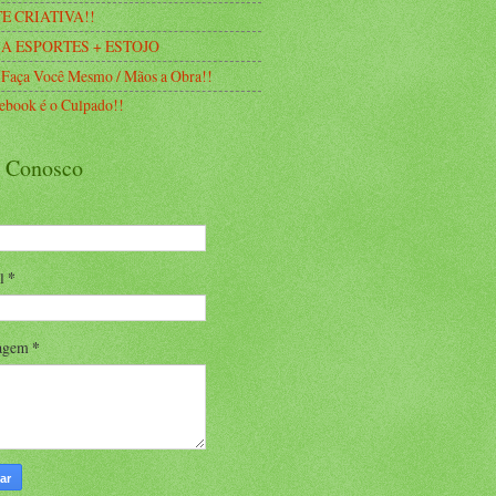
E CRIATIVA!!
A ESPORTES + ESTOJO
 Faça Você Mesmo / Mãos a Obra!!
ebook é o Culpado!!
e Conosco
il
*
agem
*