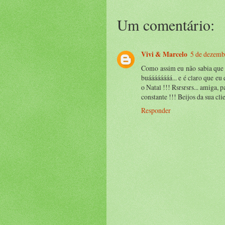
Um comentário:
Vivi & Marcelo
5 de dezemb
Como assim eu não sabia que 
buáááááááá... e é claro que e
o Natal !!! Rsrsrsrs... amiga, 
constante !!! Beijos da sua clien
Responder