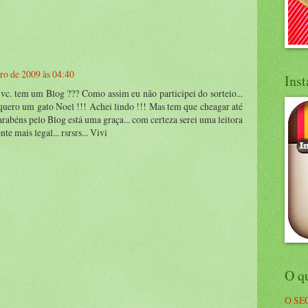
ro de 2009 às 04:40
Ins
vc. tem um Blog ??? Como assim eu não participei do sorteio...
u quero um gato Noel !!! Achei lindo !!! Mas tem que cheagar até
parabéns pelo Blog está uma graça... com certeza serei uma leitora
te mais legal... rsrsrs... Vivi
O q
O SE