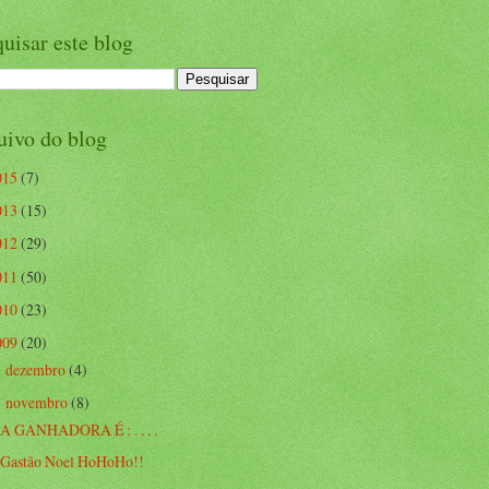
uisar este blog
uivo do blog
015
(7)
013
(15)
012
(29)
011
(50)
010
(23)
009
(20)
dezembro
(4)
►
novembro
(8)
▼
A GANHADORA É : . . . .
Gastão Noel HoHoHo!!