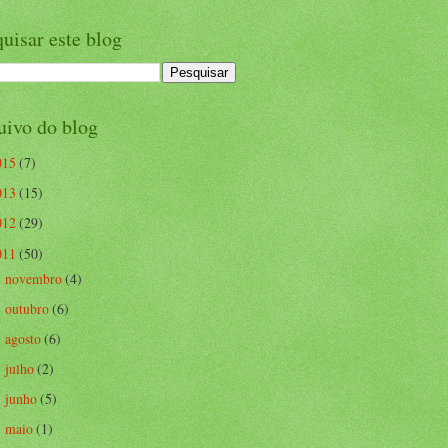
uisar este blog
uivo do blog
015
(7)
013
(15)
012
(29)
011
(50)
novembro
(4)
►
outubro
(6)
►
agosto
(6)
►
julho
(2)
►
junho
(5)
►
maio
(1)
►