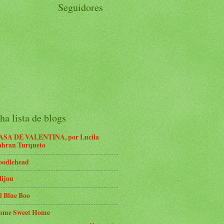
Seguidores
a lista de blogs
ASA DE VALENTINA, por Lucila
ahran Turqueto
oodlehead
lijou
l Blue Boo
ome Sweet Home