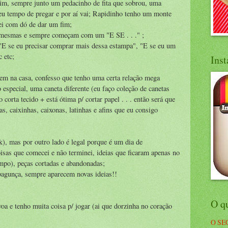
, sempre junto um pedacinho de fita que sobrou, uma
deu tempo de pregar e por aí vai; Rapidinho tenho um monte
uei com dó de dar um fim;
mesmas e sempre começam com um "E SE . . ." ;
, "E se eu precisar comprar mais dessa estampa", "E se eu um
c etc;
Ins
em na casa, confesso que tenho uma certa relação mega
 especial, uma caneta diferente (eu faço coleção de canetas
corta tecido + está ótima p/ cortar papel . . . então será que
s, caixinhas, caixonas, latinhas e afins que eu consigo
k), mas por outro lado é legal porque é um dia de
isas que comecei e não terminei, ideias que ficaram apenas no
empo), peças cortadas e abandonadas;
agunça, sempre aparecem novas ideias!!
O q
voa e tenho muita coisa p/ jogar (ai que dorzinha no coração
O SE