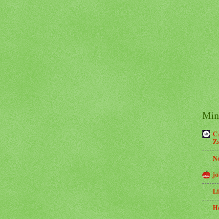
Minh
C
Z
N
jo
Li
H