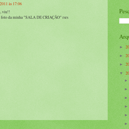
 2011 às 17:06
Pesq
, viu!!
ma foto da minha "SALA DE CRIAÇÃO" rsrs
Arq
2
►
2
►
2
►
2
▼