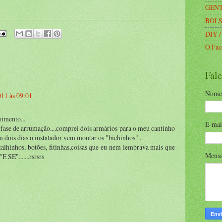
GENT
BOLS
DIY /
O Fac
Fal
Nome
011 às 09:01
imento...
E-ma
fase de arrumação....comprei dois armários para o meu cantinho
m dois dias o instalador vem montar os "bichinhos"...
talhinhos, botões, fitinhas,coisas que eu nem lembrava mais que
Mens
 SE".......rsrsrs