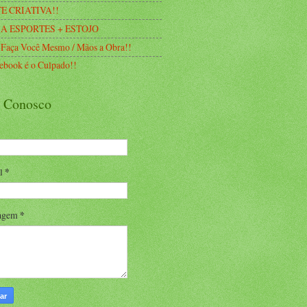
E CRIATIVA!!
A ESPORTES + ESTOJO
 Faça Você Mesmo / Mãos a Obra!!
ebook é o Culpado!!
e Conosco
il
*
agem
*