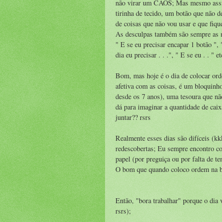
não virar um CAOS; Mas mesmo assim
tirinha de tecido, um botão que não 
de coisas que não vou usar e que fiq
As desculpas também são sempre as 
" E se eu precisar encapar 1 botão "
dia eu precisar . . .", " E se eu . . " et
Bom, mas hoje é o dia de colocar ord
afetiva com as coisas, é um bloquinho
desde os 7 anos), uma tesoura que não 
dá para imaginar a quantidade de caixa
juntar?? rsrs
Realmente esses dias são difíceis (kk
redescobertas; Eu sempre encontro co
papel (por preguiça ou por falta de t
O bom que quando coloco ordem na b
Então, "bora trabalhar" porque o dia 
rsrs);