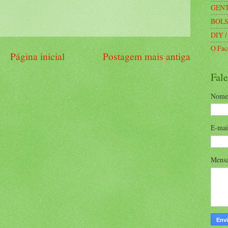
GENT
BOLS
DIY /
O Fac
Página inicial
Postagem mais antiga
Fal
Nome
E-ma
Mens