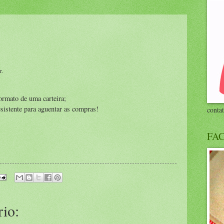
r.
ormato de uma carteira;
esistente para aguentar as compras!
conta
FA
io: