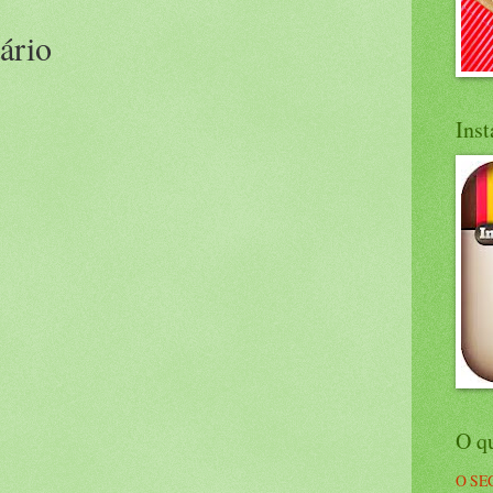
ário
Ins
O q
O SE