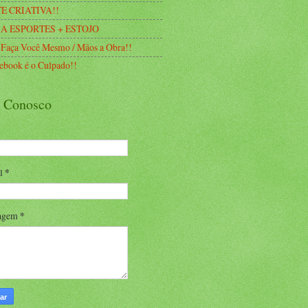
E CRIATIVA!!
A ESPORTES + ESTOJO
 Faça Você Mesmo / Mãos a Obra!!
ebook é o Culpado!!
e Conosco
il
*
agem
*