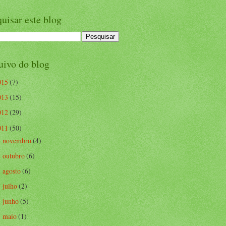
uisar este blog
uivo do blog
015
(7)
013
(15)
012
(29)
011
(50)
novembro
(4)
►
outubro
(6)
►
agosto
(6)
►
julho
(2)
►
junho
(5)
►
maio
(1)
►