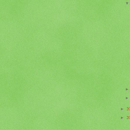
2
►
2
►