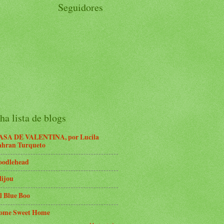
Seguidores
a lista de blogs
ASA DE VALENTINA, por Lucila
ahran Turqueto
oodlehead
lijou
l Blue Boo
ome Sweet Home