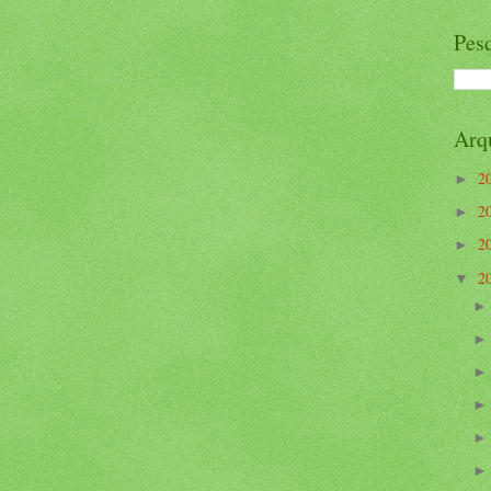
Pesq
Arq
2
►
2
►
2
►
2
▼