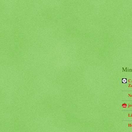
Minh
C
Z
N
jo
Li
H