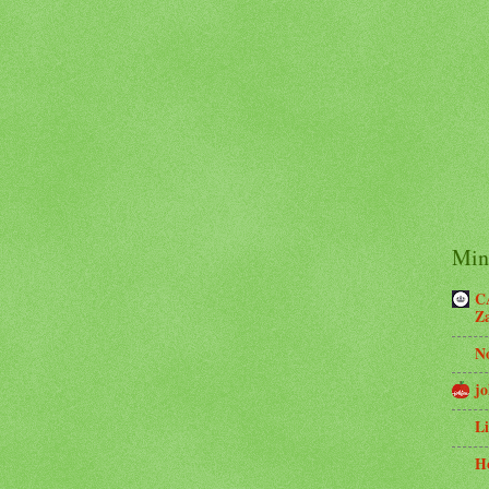
Minh
C
Z
N
jo
Li
H