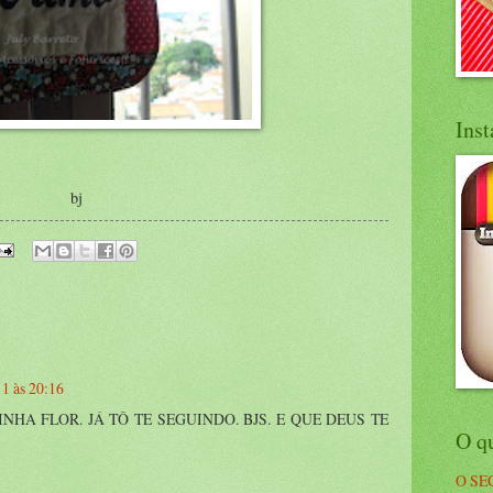
Ins
bj
11 às 20:16
NHA FLOR. JÁ TÔ TE SEGUINDO. BJS. E QUE DEUS TE
O q
O SE