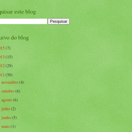
uisar este blog
uivo do blog
015
(7)
013
(15)
012
(29)
011
(50)
novembro
(4)
►
outubro
(6)
►
agosto
(6)
►
julho
(2)
►
junho
(5)
►
maio
(1)
►