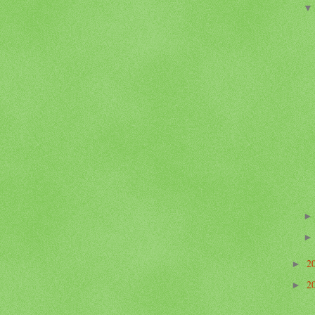
2
►
2
►