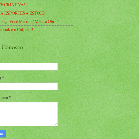
E CRIATIVA!!
A ESPORTES + ESTOJO
 Faça Você Mesmo / Mãos a Obra!!
ebook é o Culpado!!
e Conosco
il
*
agem
*