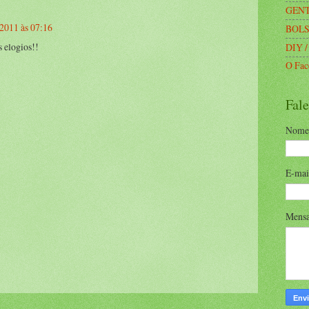
GENT
 2011 às 07:16
BOLS
s elogios!!
DIY /
O Fac
Fal
Nome
E-ma
Mens