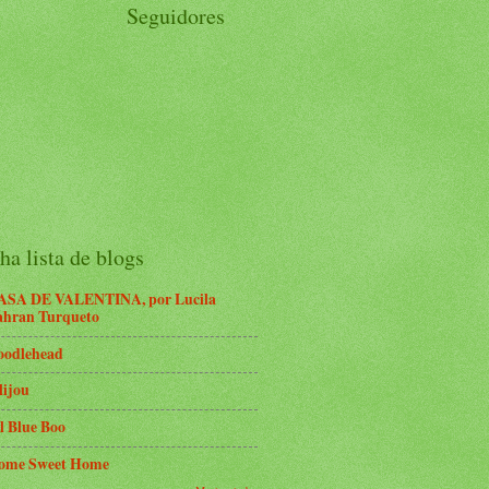
Seguidores
a lista de blogs
ASA DE VALENTINA, por Lucila
ahran Turqueto
oodlehead
lijou
l Blue Boo
ome Sweet Home