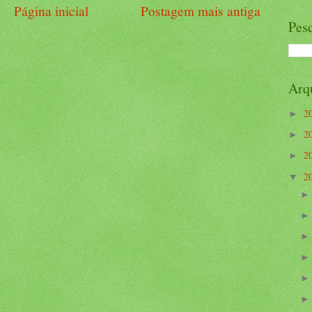
Página inicial
Postagem mais antiga
Pesq
Arq
2
►
2
►
2
►
2
▼